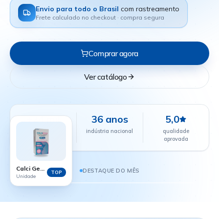
Envio para todo o Brasil
com rastreamento
Frete calculado no checkout · compra segura
Comprar agora
Ver catálogo
+24 mil
36 anos
5,0
farmácias
indústria nacional
qualidade
parceiras
aprovada
CALCI GEST - 60 COMPRIMIDOS
R$ 38,88
Calci Gest - 60 comprimidos
DESTAQUE DO MÊS
TOP
Unidade