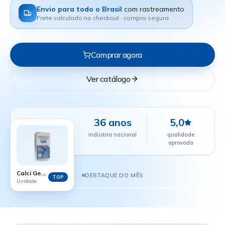
Envio para todo o Brasil
com rastreamento
Frete calculado no checkout · compra segura
Comprar agora
Ver catálogo
+24 mil
36 anos
5,0
farmácias
indústria nacional
qualidade
parceiras
aprovada
CALCI GEST - 60 COMPRIMIDOS
R$ 38,88
Calci Gest - 60 comprimidos
DESTAQUE DO MÊS
TOP
Unidade