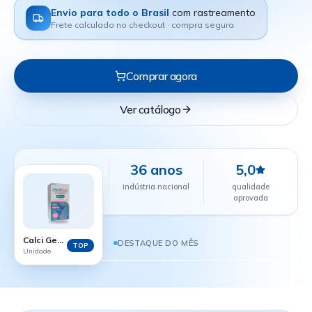
Envio para todo o Brasil
com rastreamento
Frete calculado no checkout · compra segura
Comprar agora
Ver catálogo
+24 mil
36 anos
5,0
farmácias
indústria nacional
qualidade
parceiras
aprovada
CALCI GEST - 60 COMPRIMIDOS
R$ 38,88
Calci Gest - 60 comprimidos
DESTAQUE DO MÊS
TOP
Unidade