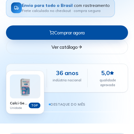
Envio para todo o Brasil
com rastreamento
Frete calculado no checkout · compra segura
Comprar agora
Ver catálogo
+24 mil
36 anos
5,0
farmácias
indústria nacional
qualidade
parceiras
aprovada
CALCI GEST - 60 COMPRIMIDOS
R$ 38,88
Calci Gest - 60 comprimidos
DESTAQUE DO MÊS
TOP
Unidade