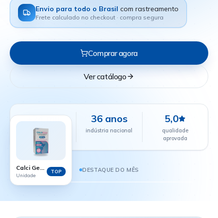
Envio para todo o Brasil
com rastreamento
Frete calculado no checkout · compra segura
Comprar agora
Ver catálogo
+24 mil
36 anos
5,0
farmácias
indústria nacional
qualidade
parceiras
aprovada
CALCI GEST - 60 COMPRIMIDOS
R$ 38,88
Calci Gest - 60 comprimidos
DESTAQUE DO MÊS
TOP
Unidade