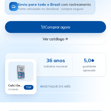
Envio para todo o Brasil
com rastreamento
Frete calculado no checkout · compra segura
Comprar agora
Ver catálogo
+24 mil
36 anos
5,0
farmácias
indústria nacional
qualidade
parceiras
aprovada
CALCI GEST - 60 COMPRIMIDOS
R$ 38,88
Calci Gest - 60 comprimidos
DESTAQUE DO MÊS
TOP
Unidade