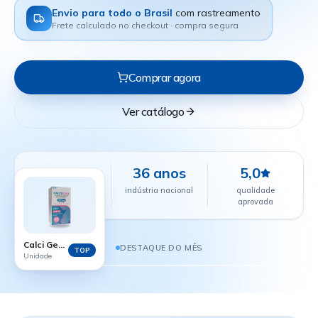
Envio para todo o Brasil
com rastreamento
Frete calculado no checkout · compra segura
Comprar agora
Ver catálogo
+24 mil
36 anos
5,0
farmácias
indústria nacional
qualidade
parceiras
aprovada
CALCI GEST - 60 COMPRIMIDOS
R$ 38,88
Calci Gest - 60 comprimidos
DESTAQUE DO MÊS
TOP
Unidade