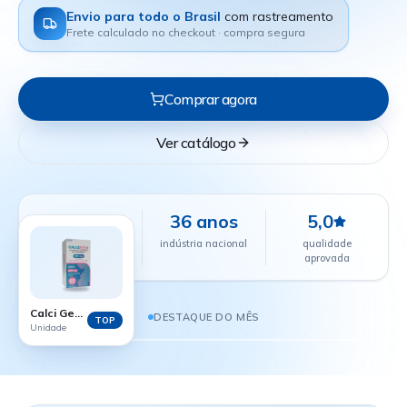
Envio para todo o Brasil
com rastreamento
Frete calculado no checkout · compra segura
Comprar agora
Ver catálogo
+24 mil
36 anos
5,0
farmácias
indústria nacional
qualidade
parceiras
aprovada
CALCI GEST - 60 COMPRIMIDOS
R$ 38,88
Calci Gest - 60 comprimidos
DESTAQUE DO MÊS
TOP
Unidade