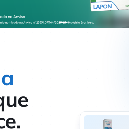
 a
que
ce.