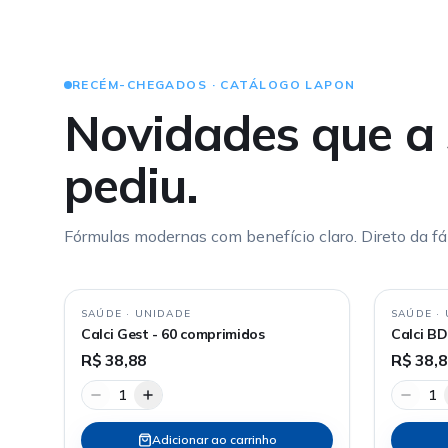
RECÉM-CHEGADOS · CATÁLOGO LAPON
Novidades que a 
pediu.
Fórmulas modernas com benefício claro. Direto da fáb
SAÚDE
·
UNIDADE
SAÚDE
·
Calci Gest - 60 comprimidos
Calci BD
R$ 38,88
R$ 38,
1
1
Adicionar ao carrinho