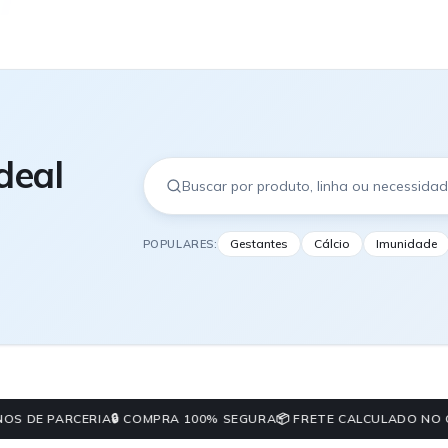
deal
Gestantes
Cálcio
Imunidade
POPULARES:
 DE PARCERIA
🔒 COMPRA 100% SEGURA
📦 FRETE CALCULADO NO CH