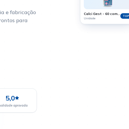
a e fabricação
Calci Gest - 60 comprimidos
TO
Unidade
rontos para
5,0
ualidade aprovada