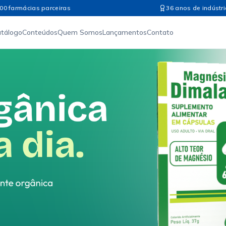
00 farmácias parceiras
36 anos de indústri
atálogo
Conteúdos
Quem Somos
Lançamentos
Contato