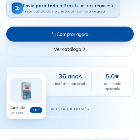
Envio para todo o Brasil
com rastreamento
Frete calculado no checkout · compra segura
Comprar agora
Ver catálogo
+24 mil
36 anos
5,0
farmácias
indústria nacional
qualidade
parceiras
aprovada
CALCI GEST - 60 COMPRIMIDOS
R$ 38,88
Calci Gest - 60 comprimidos
DESTAQUE DO MÊS
TOP
Unidade