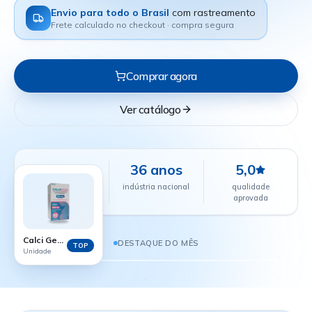
Envio para todo o Brasil
com rastreamento
Frete calculado no checkout · compra segura
Comprar agora
Ver catálogo
+24 mil
36 anos
5,0
farmácias
indústria nacional
qualidade
parceiras
aprovada
CALCI GEST - 60 COMPRIMIDOS
R$ 38,88
Calci Gest - 60 comprimidos
DESTAQUE DO MÊS
TOP
Unidade